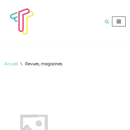
Aller
au
contenu
Accueil
\
Revues, magazines