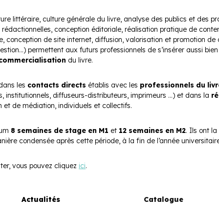
e littéraire, culture générale du livre, analyse des publics et des p
s rédactionnelles, conception éditoriale, réalisation pratique de cont
e, conception de site internet, diffusion, valorisation et promotion de
stion…) permettent aux futurs professionnels de s’insérer aussi bien 
commercialisation
du livre.
 dans les
contacts directs
établis avec les
professionnels du livr
s, institutionnels, diffuseurs-distributeurs, imprimeurs …) et dans la
ré
et de médiation, individuels et collectifs.
imum
8 semaines de stage en M1
et
12 semaines en M2
. Ils ont l
ière condensée après cette période, à la fin de l’année universitaire
ster, vous pouvez cliquez
ici
.
Actualités
Catalogue