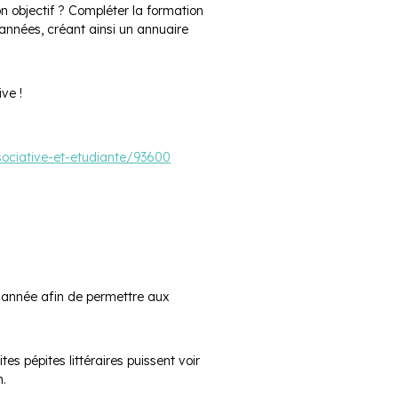
n objectif ? Compléter la formation
 années, créant ainsi un annuaire
ve !
sociative-et-etudiante/93600
en année afin de permettre aux
s pépites littéraires puissent voir
n.