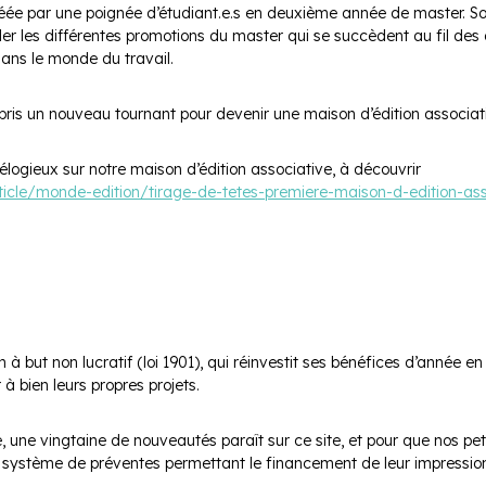
 créée par une poignée d’étudiant.e.s en deuxième année de master. So
ler les différentes promotions du master qui se succèdent au fil des
 dans le monde du travail.
pris un nouveau tournant pour devenir une maison d’édition associati
rt élogieux sur notre maison d’édition associative, à découvrir
ticle/monde-edition/tirage-de-tetes-premiere-maison-d-edition-as
 à but non lucratif (loi 1901), qui réinvestit ses bénéfices d’année 
à bien leurs propres projets.
e vingtaine de nouveautés paraît sur ce site, et pour que nos petite
n système de préventes permettant le financement de leur impressio