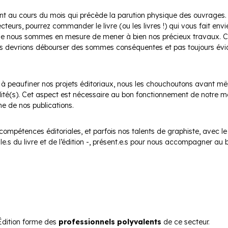
nt au cours du mois qui précède la parution physique des ouvrages. 
teurs, pourrez commander le livre (ou les livres !) qui vous fait envie
e nous sommes en mesure de mener à bien nos précieux travaux. Ca
ous devrions débourser des sommes conséquentes et pas toujours évi
peaufiner nos projets éditoriaux, nous les chouchoutons avant mêm
ité(s). Cet aspect est nécessaire au bon fonctionnement de notre mai
ne de nos publications.
pétences éditoriales, et parfois nos talents de graphiste, avec le 
.le.s du livre et de l’édition -, présent.e.s pour nous accompagner a
’Édition forme des
professionnels polyvalents
de ce secteur.