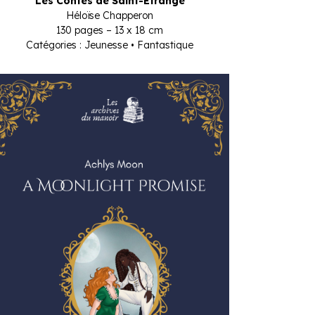
Les Contes de Saint-Étrange
Héloïse Chapperon
130 pages – 13 x 18 cm
Catégories : Jeunesse • Fantastique