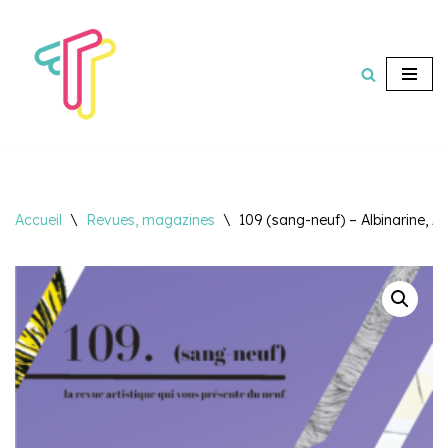
Aller
au
contenu
Accueil
\
Revues, magazines
\
109 (sang-neuf) – Albinarine, 