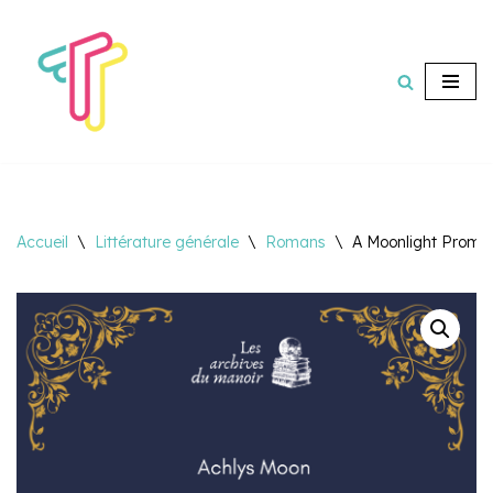
Aller
au
contenu
Accueil
\
Littérature générale
\
Romans
\
A Moonlight Promis