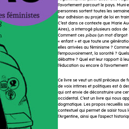
l’avortement parcourt le pays. Muni·e·
personnes sortent toutes les semaines
leur adhésion au projet de loi en tra
C’est dans ce contexte que Marie Au
Aires), a interrogé plusieurs ados de
Comment ces
pibas
(un mot d’argot 
« enfant » et que toute une génératio
elles arrivées au féminisme ? Commen
l’empouvoirement, la sororité ? Quels
débattre ? Quel est leur rapport à leu
l’éducation ou encore à l’avortement
Ce livre se veut un outil précieux de f
de voix intimes et politiques est à de
qui ont envie de déconstruire une c
occidental. C’est un livre qui nous 
dogmatique. Les propos recueillis 
contextuel qui permet de saisir tous 
l’Argentine, ainsi que l’aspect histor