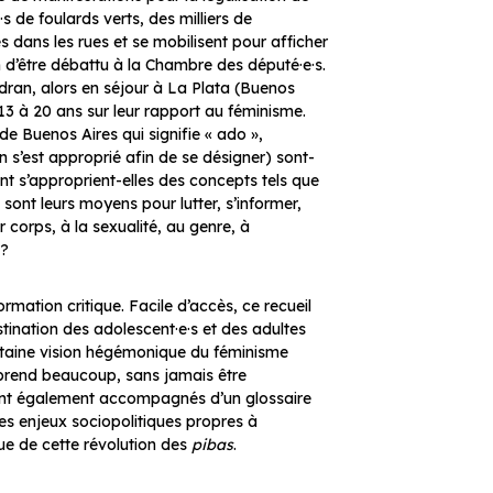
s de foulards verts, des milliers de
 dans les rues et se mobilisent pour afficher
in d’être débattu à la Chambre des député·e·s.
dran, alors en séjour à La Plata (Buenos
 13 à 20 ans sur leur rapport au féminisme.
de Buenos Aires qui signifie « ado »,
n s’est approprié afin de se désigner) sont-
t s’approprient-elles des concepts tels que
 sont leurs moyens pour lutter, s’informer,
r corps, à la sexualité, au genre, à
 ?
ormation critique. Facile d’accès, ce recueil
stination des adolescent·e·s et des adultes
ertaine vision hégémonique du féminisme
apprend beaucoup, sans jamais être
sont également accompagnés d’un glossaire
les enjeux sociopolitiques propres à
ique de cette révolution des
pibas
.