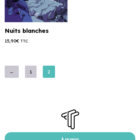
Nuits blanches
15,90
€
TTC
←
1
2
À propos