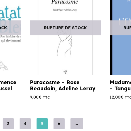
OCK
RUPTURE DE STOCK
RU
émence
Paracosme – Rose
Madame 
ussel
Beaudoin, Adeline Leray
– Tangu
9,00
€
12,00
€
TTC
TT
3
4
5
6
→