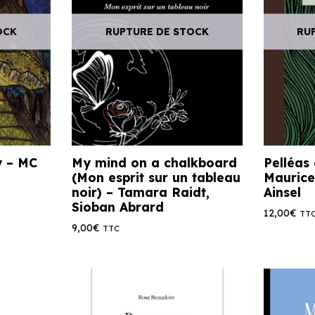
OCK
RUPTURE DE STOCK
RU
y – MC
My mind on a chalkboard
Pelléas
(Mon esprit sur un tableau
Maurice
noir) – Tamara Raidt,
Ainsel
Sioban Abrard
12,00
€
TT
9,00
€
TTC