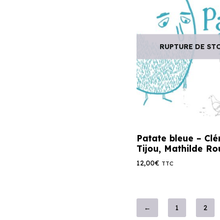
RUPTURE DE ST
Patate bleue – Cl
Tijou, Mathilde Ro
12,00
€
TTC
←
1
2