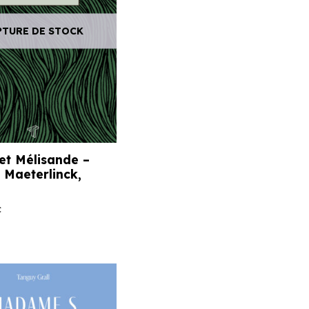
PTURE DE STOCK
 et Mélisande –
 Maeterlinck,
C