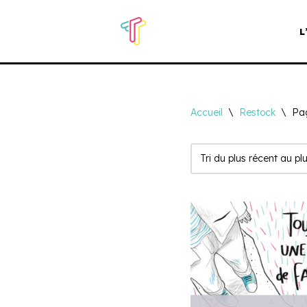
L
Aller
au
contenu
Accueil
\
Restock
\
Pa