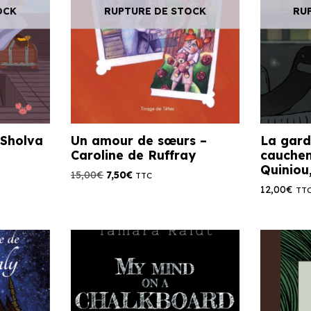
OCK
RUPTURE DE STOCK
RU
 Sholva
Un amour de sœurs –
La gard
Caroline de Ruffray
cauchem
Quiniou
15,00
€
7,50
€
TTC
12,00
€
TT