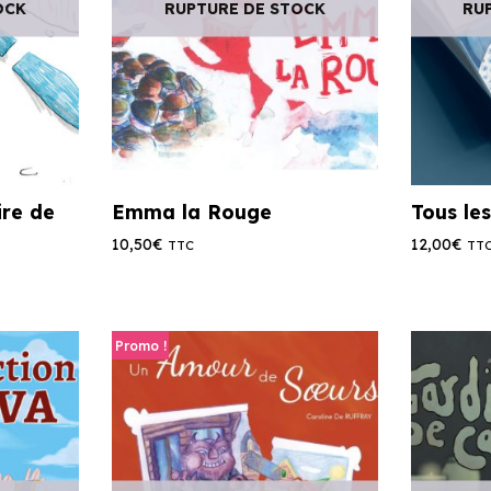
OCK
RUPTURE DE STOCK
RU
ire de
Emma la Rouge
Tous le
10,50
€
12,00
€
TTC
TT
Promo !