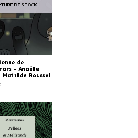
PTURE DE STOCK
ienne de
ars – Anaëlle
, Mathilde Roussel
C