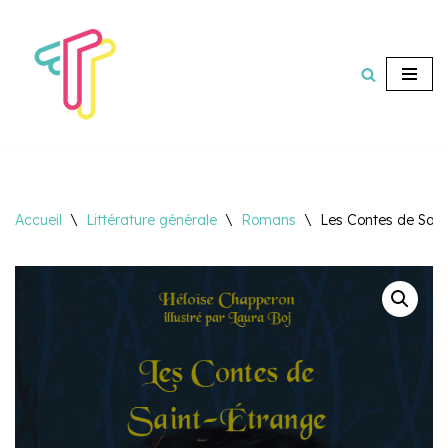
Aller
au
contenu
Accueil
\
Littérature générale
\
Romans
\
Les Contes de Sain