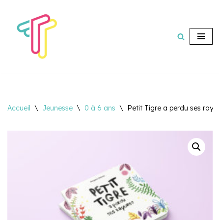
Aller
au
contenu
Accueil
\
Jeunesse
\
0 à 6 ans
\
Petit Tigre a perdu ses rayu