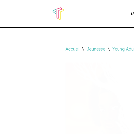
L
Aller
au
contenu
Accueil
\
Jeunesse
\
Young Adul