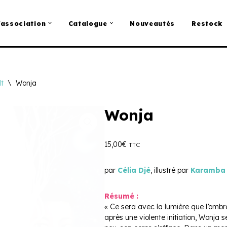
’association
Catalogue
Nouveautés
Restock
t
\
Wonja
Wonja
15,00
€
TTC
par
Célia Djé
, illustré par
Karamba
Résumé :
« Ce sera avec la lumière que l’ombre 
après une violente initiation, Wonja 