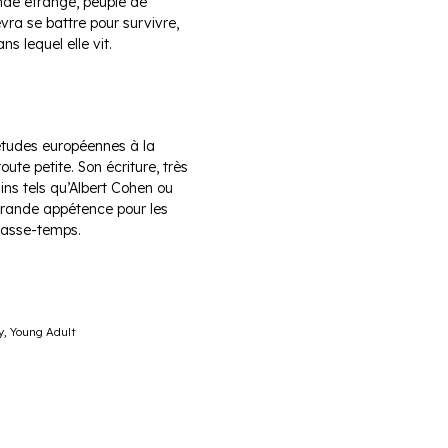
nde étrange, peuplé de
devra se battre pour survivre,
ns lequel elle vit.
’études européennes à la
oute petite. Son écriture, très
ains tels qu’Albert Cohen ou
grande appétence pour les
 passe-temps.
y
,
Young Adult