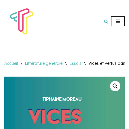
Aller
au
contenu
Accueil
\
Littérature générale
\
Essais
\
Vices et vertus dans 